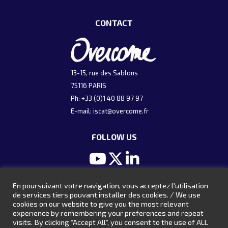
CONTACT
13-15, rue des Sablons
75116 PARIS
Ph: +33 (0)1 40 88 97 97
E-mail:
iscat@overcome.fr
FOLLOW US
En poursuivant votre navigation, vous acceptez l'utilisation
ARCHIVES
de services tiers pouvant installer des cookies. / We use
cookies on our website to give you the most relevant
Presentations 2024
experience by remembering your preferences and repeat
visits. By clicking “Accept All”, you consent to the use of ALL
Presentations 2022